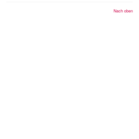
© 2026 2K Dart-Software
Nach oben